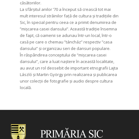
căsătoriilor.
La sfârșitul anilor ’70 a început să crească tot mai
mult interesul străinilor față de cultura și tradițiile din
Sic, în special pentru ceea ce a primit denumirea de
”mișcarea casei dansului”. Această tradiție însemna
de fapt, că oamenii se adunau într-un local, într-o
casă pe care o chemau ”táncház” respectiv ”casa
dansului” și organizau seri de dansuri populare.
În răspândirea conceptului de ”mișcarea casei
dansului”, care a luat naștere în această localitate,
au avut un rol deosebit de important etnografii Lajta
László și Martin György prin realizarea și publicarea
unor colecții de fotografie și audio despre cultura
locală.