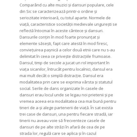
Comparând cu alte muzici și dansuri populare, cele
din Sic se caracterizează printr-o ordine și
seriozitate interioară, cu totul aparte. Normele de
viață, caracteristice societății medievale ungurești se
reflectă întocmai în aceste cântece și dansuri.
Dansurile conțin în mod foarte pronunțat și
elemente săsești, fapt care atestă în mod firesc,
conviețuirea pașnică a celor două etnii care nu s-au
delimitat în ceea ce privește distracțiile frumoase.
Dansul, timp de secole a jucat un rol important în
viața sicanilor, întrucât pentru localnici, dansul era
mai mult decât o simplă distracție. Dansul era
modalitatea prin care se exprima vârsta și statutul
social. Serile de dans organizate în casele de
dansuri erau locul unde se legau noi prietenii și pe
vremea aceea era modalitatea cea mai bună pentru
tineri de a-și alege partenerii de viață. În sat exista
trei case de dansuri, una pentru fiecare stradă, iar
tinerii nu aveau voie să frecventeze casele de
dansuri de pe alte străzi în afară de cea de pe
strada lor, regulă care se aplica și în cazul